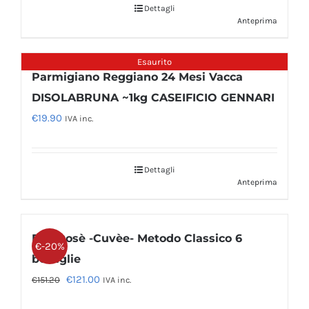
Dettagli
Anteprima
Esaurito
Parmigiano Reggiano 24 Mesi Vacca
DISOLABRUNA ~1kg CASEIFICIO GENNARI
€
19.90
IVA inc.
Dettagli
Anteprima
Pas Dosè -Cuvèe- Metodo Classico 6
€-20%
bottiglie
Il
Il
€
121.00
€
151.20
IVA inc.
prezzo
prezzo