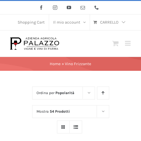
Salta
Facebook
Instagram
YouTube
Email
Phone
al
contenuto
Shopping Cart
Il mio account
CARRELLO
Home
»
Vino Frizzante
Ordina per
Popolarità
Mostra
54 Prodotti