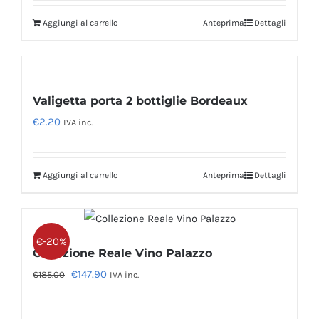
originale
attuale
Aggiungi al carrello
Anteprima
Dettagli
era:
è:
€151.20.
€121.00.
Valigetta porta 2 bottiglie Bordeaux
€
2.20
IVA inc.
Aggiungi al carrello
Anteprima
Dettagli
€-20%
Collezione Reale Vino Palazzo
Il
Il
€
147.90
€
185.00
IVA inc.
prezzo
prezzo
originale
attuale