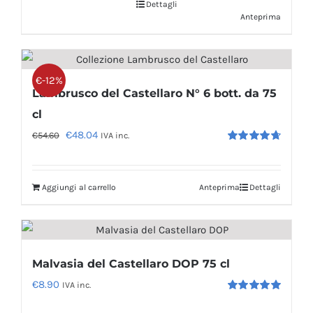
Dettagli
era:
è:
Anteprima
€9.20.
€8.50.
€-12%
Lambrusco del Castellaro N° 6 bott. da 75
cl
Il
Il
€
48.04
€
54.60
IVA inc.
Valutato
prezzo
prezzo
4.71
su 5
originale
attuale
Aggiungi al carrello
Anteprima
Dettagli
era:
è:
€54.60.
€48.04.
Malvasia del Castellaro DOP 75 cl
€
8.90
IVA inc.
Valutato
5.00
su 5