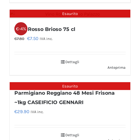
Esaurito
€-4%
Vino Rosso Brioso 75 cl
Il
Il
€
7.50
€
7.80
IVA inc.
prezzo
prezzo
originale
attuale
Dettagli
era:
è:
Anteprima
€7.80.
€7.50.
Esaurito
Parmigiano Reggiano 48 Mesi Frisona
~1kg CASEIFICIO GENNARI
€
29.90
IVA inc.
Dettagli