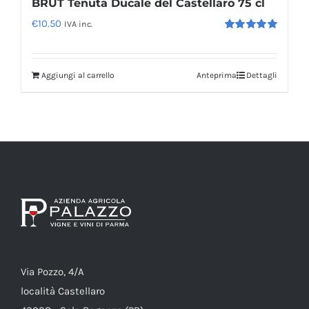
BRUT Tenuta Ducale del Castellaro 75 cl
€
10.50
IVA inc.
Valutato
5.00
su 5
Aggiungi al carrello
Anteprima
Dettagli
Via Pozzo, 4/A
località Castellaro