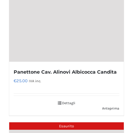
Panettone Cav. Alinovi Albicocca Candita
€
25.00
IVA inc.
Dettagli
Anteprima
Esaurito