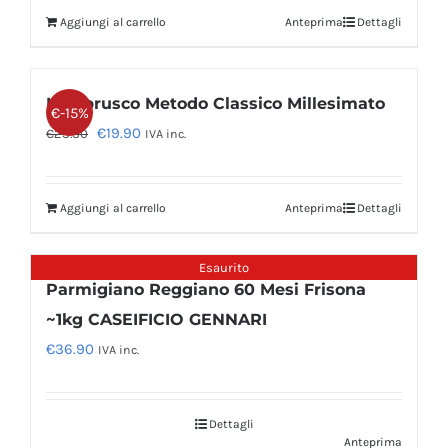
originale
attuale
Aggiungi al carrello
Anteprima
Dettagli
era:
è:
€63.00.
€55.44.
Lambrusco Metodo Classico Millesimato
€-15%
Il
Il
€
19.90
€
23.30
IVA inc.
prezzo
prezzo
originale
attuale
Aggiungi al carrello
Anteprima
Dettagli
era:
è:
€23.30.
€19.90.
Esaurito
Parmigiano Reggiano 60 Mesi Frisona
~1kg CASEIFICIO GENNARI
€
36.90
IVA inc.
Dettagli
Anteprima