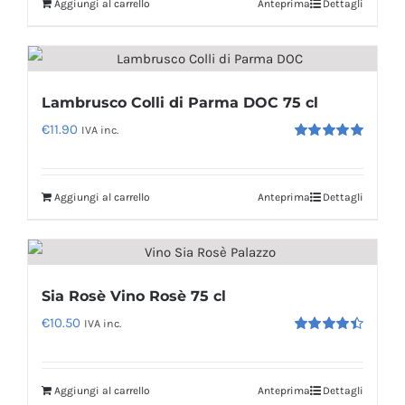
Aggiungi al carrello
Anteprima
Dettagli
era:
è:
€25.20.
€23.00.
Lambrusco Colli di Parma DOC 75 cl
€
11.90
IVA inc.
Valutato
5.00
su 5
Aggiungi al carrello
Anteprima
Dettagli
Sia Rosè Vino Rosè 75 cl
€
10.50
IVA inc.
Valutato
4.50
su 5
Aggiungi al carrello
Anteprima
Dettagli