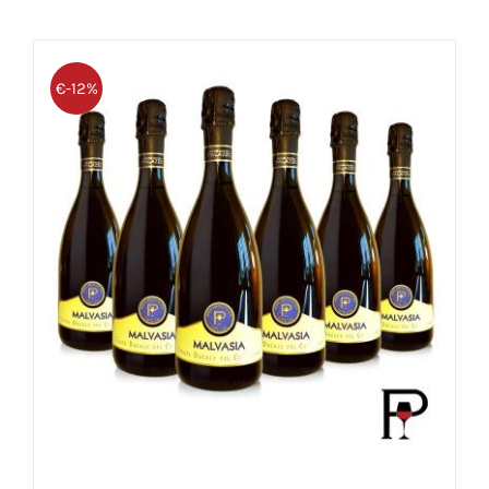
€-12%