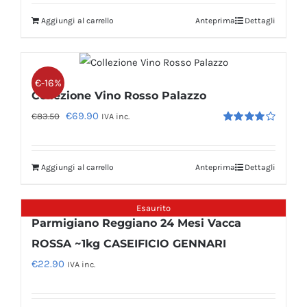
originale
attuale
Aggiungi al carrello
Anteprima
Dettagli
era:
è:
€71.40.
€62.83.
€-16%
Collezione Vino Rosso Palazzo
Il
Il
€
69.90
€
83.50
IVA inc.
Valutato
prezzo
prezzo
4.00
su 5
originale
attuale
Aggiungi al carrello
Anteprima
Dettagli
era:
è:
€83.50.
€69.90.
Esaurito
Parmigiano Reggiano 24 Mesi Vacca
ROSSA ~1kg CASEIFICIO GENNARI
€
22.90
IVA inc.