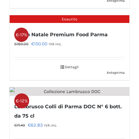
Anteprima
Esaurito
Pacco Natale Premium Food Parma
€-17%
Il
Il
€
150.00
€
180.00
IVA inc.
prezzo
prezzo
originale
attuale
Dettagli
era:
è:
Anteprima
€180.00.
€150.00.
€-12%
Lambrusco Colli di Parma DOC N° 6 bott.
da 75 cl
Il
Il
€
62.83
€
71.40
IVA inc.
prezzo
prezzo