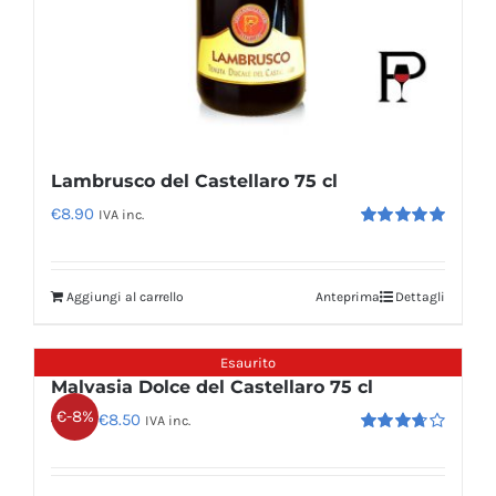
Lambrusco del Castellaro 75 cl
€
8.90
IVA inc.
Valutato
5.00
su 5
Aggiungi al carrello
Anteprima
Dettagli
Esaurito
Malvasia Dolce del Castellaro 75 cl
€-8%
Il
Il
€
8.50
€
9.20
IVA inc.
Valutato
prezzo
prezzo
3.67
su 5
originale
attuale