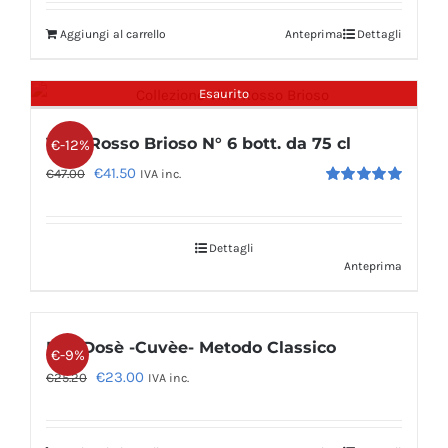
Aggiungi al carrello
Anteprima
Dettagli
Esaurito
Vino Rosso Brioso N° 6 bott. da 75 cl
€-12%
Il
Il
€
41.50
€
47.00
IVA inc.
Valutato
prezzo
prezzo
5.00
su 5
originale
attuale
Dettagli
era:
è:
Anteprima
€47.00.
€41.50.
Pas Dosè -Cuvèe- Metodo Classico
€-9%
Il
Il
€
23.00
€
25.20
IVA inc.
prezzo
prezzo
originale
attuale