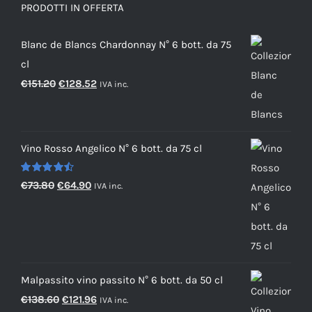
PRODOTTI IN OFFERTA
Blanc de Blancs Chardonnay N° 6 bott. da 75
cl
Il
Il
€
151.20
€
128.52
IVA inc.
prezzo
prezzo
originale
attuale
era:
è:
Vino Rosso Angelico N° 6 bott. da 75 cl
€151.20.
€128.52.
Valutato
Il
Il
€
73.80
€
64.90
IVA inc.
4.50
su 5
prezzo
prezzo
originale
attuale
era:
è:
€73.80.
€64.90.
Malpassito vino passito N° 6 bott. da 50 cl
Il
Il
€
138.60
€
121.96
IVA inc.