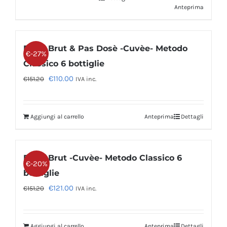
Anteprima
Extra Brut & Pas Dosè -Cuvèe- Metodo
€-27%
Classico 6 bottiglie
Il
Il
€
110.00
€
151.20
IVA inc.
prezzo
prezzo
originale
attuale
Aggiungi al carrello
Anteprima
Dettagli
era:
è:
€151.20.
€110.00.
Extra Brut -Cuvèe- Metodo Classico 6
€-20%
bottiglie
Il
Il
€
121.00
€
151.20
IVA inc.
prezzo
prezzo
originale
attuale
Aggiungi al carrello
Anteprima
Dettagli