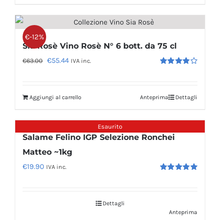
€-12%
Sia Rosè Vino Rosè N° 6 bott. da 75 cl
Il
Il
€
55.44
€
63.00
IVA inc.
Valutato
prezzo
prezzo
4.00
su 5
originale
attuale
Aggiungi al carrello
Anteprima
Dettagli
era:
è:
€63.00.
€55.44.
Esaurito
Salame Felino IGP Selezione Ronchei
Matteo ~1kg
€
19.90
IVA inc.
Valutato
5.00
su 5
Dettagli
Anteprima