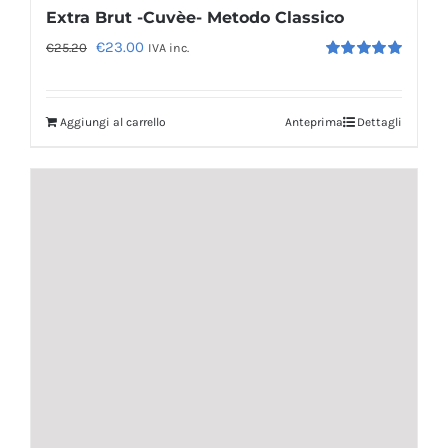
Extra Brut -Cuvèe- Metodo Classico
Il
Il
€
23.00
€
25.20
IVA inc.
Valutato
prezzo
prezzo
5.00
su 5
originale
attuale
Aggiungi al carrello
Anteprima
Dettagli
era:
è:
€25.20.
€23.00.