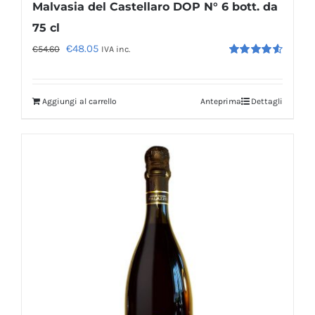
Malvasia del Castellaro DOP N° 6 bott. da
75 cl
Il
Il
€
48.05
€
54.60
IVA inc.
Valutato
prezzo
prezzo
4.60
su 5
originale
attuale
Aggiungi al carrello
Anteprima
Dettagli
era:
è:
€54.60.
€48.05.