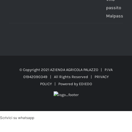
prezzo
prezzo
originale
attuale
era:
è:
€138.60.
€121.96.
© Copyright 2021 AZIENDA AGRICOLA PALAZZO | P.IVA
01942090349 | All Rights Reserved |
PRIVACY
POLICY
| Powered by
EDIEDO
Scrivici su whatsapp