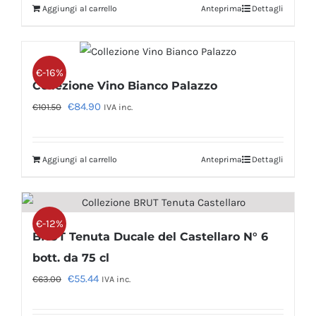
Aggiungi al carrello
Anteprima
Dettagli
era:
è:
€185.00.
€147.90.
€-16%
Collezione Vino Bianco Palazzo
Il
Il
€
84.90
€
101.50
IVA inc.
prezzo
prezzo
originale
attuale
Aggiungi al carrello
Anteprima
Dettagli
era:
è:
€101.50.
€84.90.
€-12%
BRUT Tenuta Ducale del Castellaro N° 6
bott. da 75 cl
Il
Il
€
55.44
€
63.00
IVA inc.
prezzo
prezzo