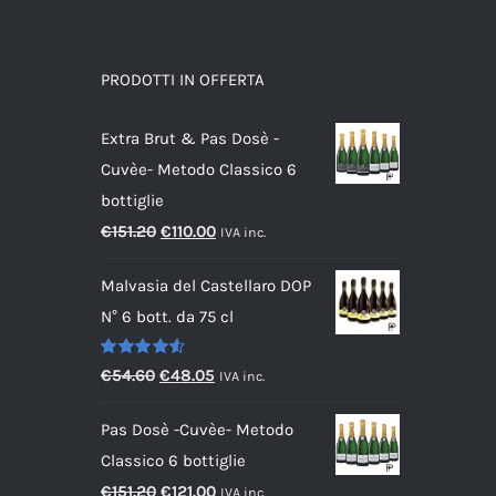
PRODOTTI IN OFFERTA
Extra Brut & Pas Dosè -
Cuvèe- Metodo Classico 6
bottiglie
Il
Il
€
151.20
€
110.00
IVA inc.
prezzo
prezzo
Malvasia del Castellaro DOP
originale
attuale
N° 6 bott. da 75 cl
era:
è:
€151.20.
€110.00.
Valutato
Il
Il
€
54.60
€
48.05
IVA inc.
4.60
su 5
prezzo
prezzo
Pas Dosè -Cuvèe- Metodo
originale
attuale
Classico 6 bottiglie
era:
è:
Il
Il
€
151.20
€
121.00
IVA inc.