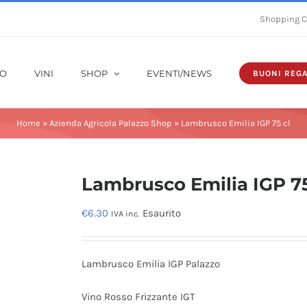
Shopping C
MO
VINI
SHOP
EVENTI/NEWS
BUONI REG
Home
»
Azienda Agricola Palazzo Shop
»
Lambrusco Emilia IGP 75 cl
Lambrusco Emilia IGP 75
€
6.30
Esaurito
IVA inc.
Lambrusco Emilia IGP Palazzo
Vino Rosso Frizzante IGT