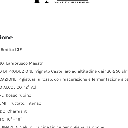
ione
Emilia IGP
NO: Lambrusco Maestri
 DI PRODUZIONE: Vigneto Castellaro ad altitudine dai 180-250 sl
ICAZIONE: Pigiatura in rosso, con macerazione e fermentazione a t
 ALCOLICO: 12° Vol
E: Rosso rubino
MI: Fruttato, intenso
DO: Charmant
O: 10° – 16°
BINARE A: Salumi, cucina tipica parmigiana, zampone