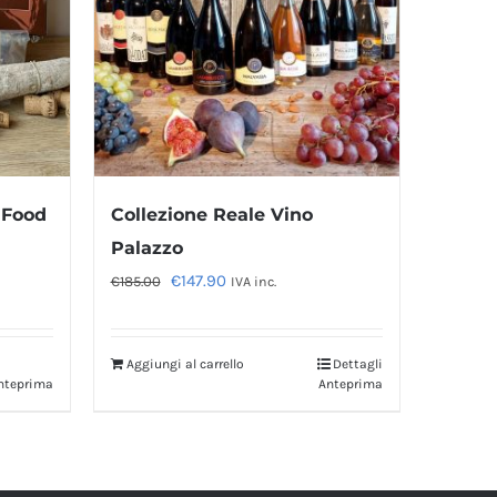
 Food
Collezione Reale Vino
Palazzo
Il
Il
€
147.90
€
185.00
IVA inc.
prezzo
prezzo
originale
attuale
Aggiungi al carrello
Dettagli
era:
è:
nteprima
Anteprima
€185.00.
€147.90.