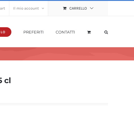
art
Il mio account
CARRELLO
PREFERITI
CONTATTI
ALO
 cl