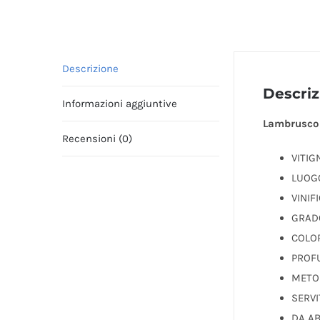
Descrizione
Descriz
Informazioni aggiuntive
Lambrusco 
Recensioni (0)
VITIG
LUOGO
VINIF
GRADO
COLOR
PROFU
METO
SERVIT
DA AB