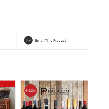
t
Email This Product
€-20%