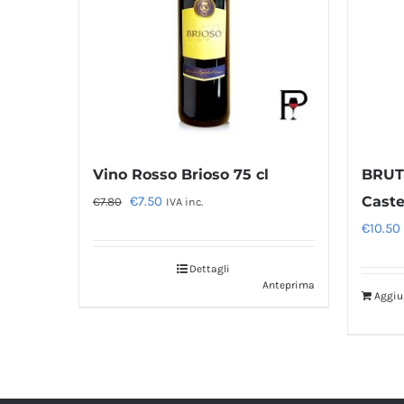
Vino Rosso Brioso 75 cl
BRUT 
Il
Il
€
7.50
Caste
€
7.80
IVA inc.
prezzo
prezzo
€
10.50
originale
attuale
Dettagli
era:
è:
Anteprima
Aggiun
€7.80.
€7.50.