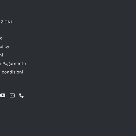
ZIONI
mo
olicy
ni
di Pagamento
e condizioni