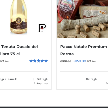
Tenuta Ducale del
Pacco Natale Premium
llaro 75 cl
Parma
Il
Il
€
150.00
€
180.00
IVA inc.
IVA inc.
Valutato
prezzo
prezzo
5.00
su 5
originale
attuale
gi al carrello
Dettagli
Dettagli
era:
è:
Anteprima
A
€180.00.
€150.00.