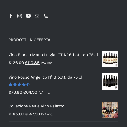
PRODOTTI IN OFFERTA
Vino Bianco Maria Luigia IGT N° 6 bott. da 75 cl
Il
Il
€
126.00
€
110.88
IVA inc.
prezzo
prezzo
Vino Rosso Angelico N° 6 bott. da 75 cl
originale
attuale
era:
è:
Valutato
Il
Il
€
73.80
€
64.90
IVA inc.
€126.00.
€110.88.
4.50
su 5
prezzo
prezzo
Collezione Reale Vino Palazzo
originale
attuale
Il
Il
€
185.00
€
147.90
IVA inc.
era:
è:
prezzo
prezzo
€73.80.
€64.90.