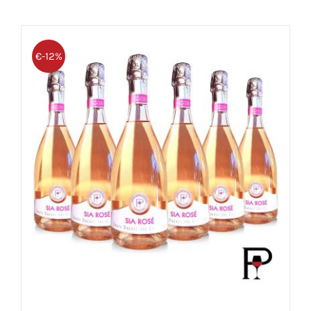
€-12%