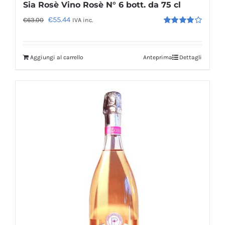
Sia Rosè Vino Rosè N° 6 bott. da 75 cl
Il
Il
€
55.44
€
63.00
IVA inc.
Valutato
prezzo
prezzo
4.00
su 5
originale
attuale
Aggiungi al carrello
Anteprima
Dettagli
era:
è:
€63.00.
€55.44.