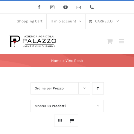
Salta
Facebook
Instagram
YouTube
Email
Phone
al
contenuto
Shopping Cart
Il mio account
CARRELLO
Home
»
Vino Rosè
Ordina per
Prezzo
Mostra
18 Prodotti