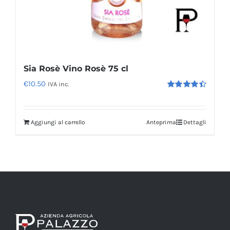
Sia Rosè Vino Rosè 75 cl
€
10.50
IVA inc.
Valutato
4.50
su 5
Aggiungi al carrello
Anteprima
Dettagli