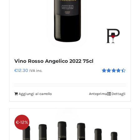
Vino Rosso Angelico 2022 75cl
€
12.30
IVA inc.
Valutato
4.50
su 5
Aggiungi al carrello
Anteprima
Dettagli
€-12%