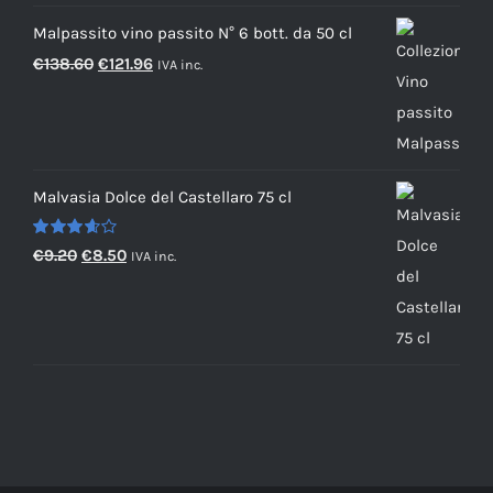
originale
attuale
Malpassito vino passito N° 6 bott. da 50 cl
era:
è:
Il
Il
€
138.60
€
121.96
IVA inc.
€71.40.
€62.83.
prezzo
prezzo
originale
attuale
era:
è:
€138.60.
€121.96.
Malvasia Dolce del Castellaro 75 cl
Valutato
Il
Il
€
9.20
€
8.50
IVA inc.
3.67
su 5
prezzo
prezzo
originale
attuale
era:
è:
€9.20.
€8.50.