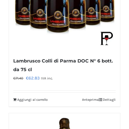
Lambrusco Colli di Parma DOC N° 6 bott.
da 75 cl
Il
Il
€
62.83
€
71.40
IVA inc.
prezzo
prezzo
originale
attuale
Aggiungi al carrello
Anteprima
Dettagli
era:
è:
€71.40.
€62.83.