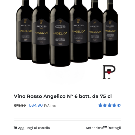
Vino Rosso Angelico N° 6 bott. da 75 cl
Il
Il
€
64.90
€
73.80
IVA inc.
Valutato
prezzo
prezzo
4.50
su 5
originale
attuale
Aggiungi al carrello
Anteprima
Dettagli
era:
è: