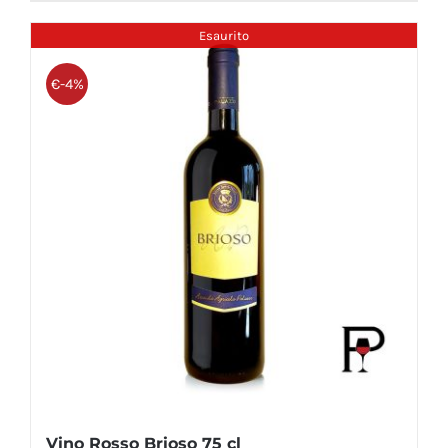
€73.80.
€64.90.
Esaurito
€-4%
Vino Rosso Brioso 75 cl