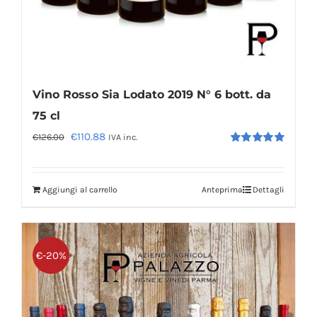
Vino Rosso Sia Lodato 2019 N° 6 bott. da
75 cl
Il
Il
€
110.88
€
126.00
IVA inc.
Valutato
prezzo
prezzo
5.00
su 5
originale
attuale
Aggiungi al carrello
Anteprima
Dettagli
era:
è:
€126.00.
€110.88.
€-20%