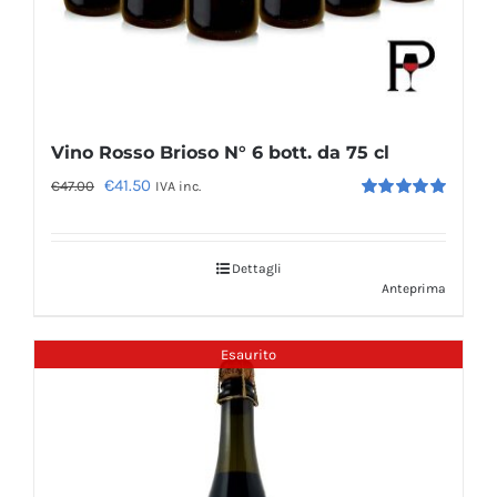
Vino Rosso Brioso N° 6 bott. da 75 cl
Il
Il
€
41.50
€
47.00
IVA inc.
Valutato
prezzo
prezzo
5.00
su 5
originale
attuale
Dettagli
era:
è:
Anteprima
€47.00.
€41.50.
Esaurito