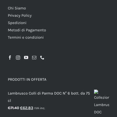
Chi Siamo
Privacy Policy
Spedizioni
Metodi di Pagamento
Termini e condizioni
PRODOTTI IN OFFERTA
Lambrusco Colli di Parma DOC N° 6 bott. da 75
cl
Il
Il
€
71.40
€
62.83
IVA inc.
prezzo
prezzo