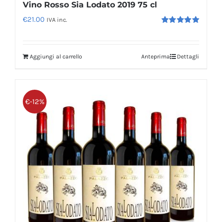
Vino Rosso Sia Lodato 2019 75 cl
€
21.00
IVA inc.
Valutato
5.00
su 5
Aggiungi al carrello
Anteprima
Dettagli
€-12%