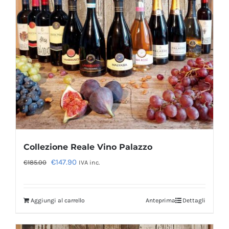
Collezione Reale Vino Palazzo
Il
Il
€
147.90
€
185.00
IVA inc.
prezzo
prezzo
originale
attuale
Aggiungi al carrello
Anteprima
Dettagli
era:
è:
€185.00.
€147.90.