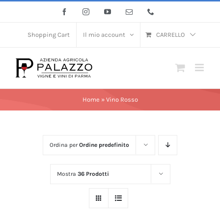
Salta
Facebook
Instagram
YouTube
Email
Phone
al
contenuto
Shopping Cart
Il mio account
CARRELLO
Home
»
Vino Rosso
Ordina per
Ordine predefinito
Mostra
36 Prodotti