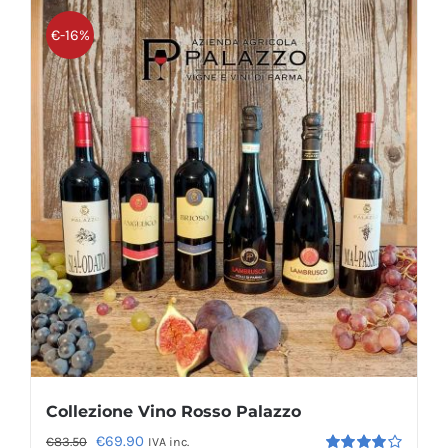
€-16%
Collezione Vino Rosso Palazzo
Il
Il
€
69.90
€
83.50
IVA inc.