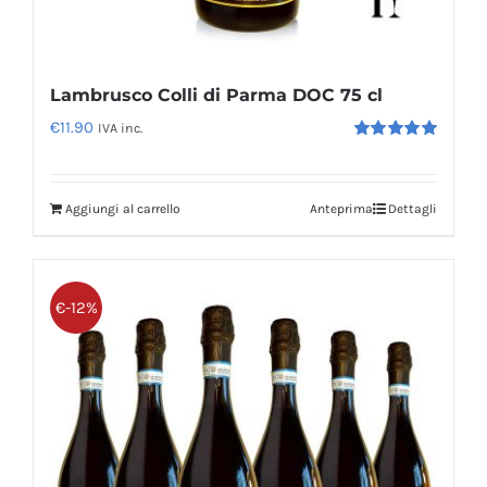
Lambrusco Colli di Parma DOC 75 cl
€
11.90
IVA inc.
Valutato
5.00
su 5
Aggiungi al carrello
Anteprima
Dettagli
€-12%