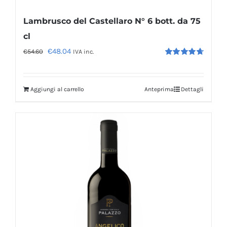
Lambrusco del Castellaro N° 6 bott. da 75
cl
Il
Il
€
48.04
€
54.60
IVA inc.
Valutato
prezzo
prezzo
4.71
su 5
originale
attuale
Aggiungi al carrello
Anteprima
Dettagli
era:
è:
€54.60.
€48.04.